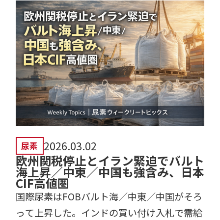
2026.03.02
尿素
欧州関税停止とイラン緊迫でバルト
海上昇／中東／中国も強含み、日本
CIF高値圏
国際尿素はFOBバルト海／中東／中国がそろ
って上昇した。インドの買い付け入札で需給