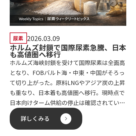
2026.03.09
尿素
ホルムズ封鎖で国際尿素急騰、日本
も高値圏へ移行
ホルムズ海峡封鎖を受けて国際尿素は全面高
となり、FOBバルト海・中東・中国がそろっ
て切り上がった。原料LNGやアジア炭の上昇
も重なり、日本着も高値圏へ移行。現時点で
日本向けターム供給の停止は確認されていな
いが、封鎖長期化 […]
詳しくみる