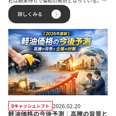
札は結果待ちで需給の焦点となっている。日
本CIFは動意薄。 […]
詳しくみる
2026.02.20
Dキャッシュシフト
軽油価格の今後予測｜高騰の背景と