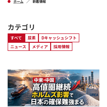
RECRUIT
OTHER
ホーム
新着情報
その他の事業
採用情報
CONTACT
お問い合わせ
カテゴリ
すべて
尿素
Dキャッシュシフト
ニュース
メディア
採用情報