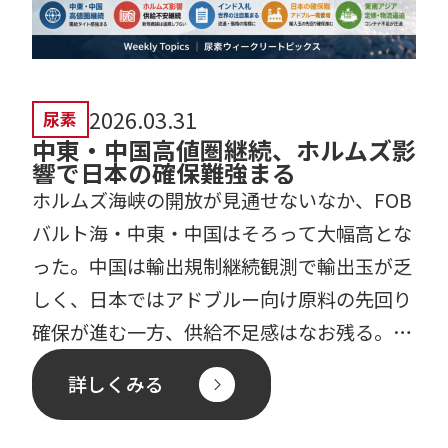
2026.03.31
尿素
中東・中国高値圏継続、ホルムズ影
響で日本の確保難強まる
ホルムズ海峡の開放が見通せないなか、FOB
バルト海・中東・中国はそろって大幅高とな
った。中国は輸出規制継続観測で輸出玉が乏
しく、日本ではアドブルー向け原料の先回り
確保が進む一方、供給不足感はなお残る。イ
ンドの新規入札、東 […]
詳しくみる