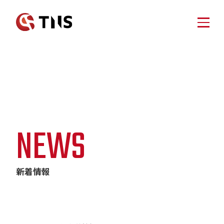
HOME
SERVICE
ホーム
事業案内
NEWS
SCAFFOLDING
足場仮設工事業
DEMOLITION
新着情報
ABOUT
NEWS
土木・解体事業
VEHICLE
ティーエヌエスについて
国内車両販売事業
BRAND
OVERSEAS
新着情報
海外輸出事業
ENERGY
ティーエヌエスブランド
COMPANY
エネルギー事業
AdBlue®︎
企業情報
AdBlue®︎製造販売事業