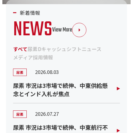
RECRUIT
OTHER
その他の事業
採用情報
新着情報
CONTACT
NEWS
View More
お問い合わせ
すべて
尿素
Dキャッシュシフト
ニュース
メディア
採用情報
2026.08.03
尿素
尿素 市況は3市場で続伸、中東供給懸
念とインド入札が焦点
2026.07.27
尿素
尿素 市況は3市場で続伸、中東航行不