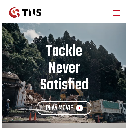
HOME
SERVICE
Tackle
ホーム
事業案内
NEWS
SCAFFOLDING
Never
足場仮設工事業
DEMOLITION
新着情報
ABOUT
土木・解体事業
Satisfied
VEHICLE
ティーエヌエスについて
国内車両販売事業
BRAND
OVERSEAS
海外輸出事業
ENERGY
ティーエヌエスブランド
COMPANY
PLAY MOVIE
エネルギー事業
AdBlue®︎
企業情報
AdBlue®︎製造販売事業