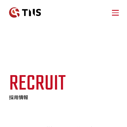
HOME
SERVICE
ホーム
事業案内
NEWS
SCAFFOLDING
足場仮設工事業
DEMOLITION
新着情報
ABOUT
RECRUIT
土木・解体事業
VEHICLE
ティーエヌエスについて
国内車両販売事業
BRAND
OVERSEAS
採用情報
海外輸出事業
ENERGY
ティーエヌエスブランド
COMPANY
エネルギー事業
AdBlue®︎
企業情報
AdBlue®︎製造販売事業