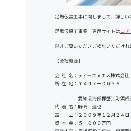
足場仮設工事に関しまして、詳しい
足場仮設工事業 専用サイトは
コチ
是非ご覧いただきご検討いただけれ
【会社概要】
会 社 名：ティーエヌエス株式会社
所 在 地：〒４９７－００３６
愛知県海部郡蟹江町須成西
代 表 者：野崎 達也
設 立：２００９年１２月２４日
資 本 金：５，０００万円
事業内容：足場仮設工事業、車両販