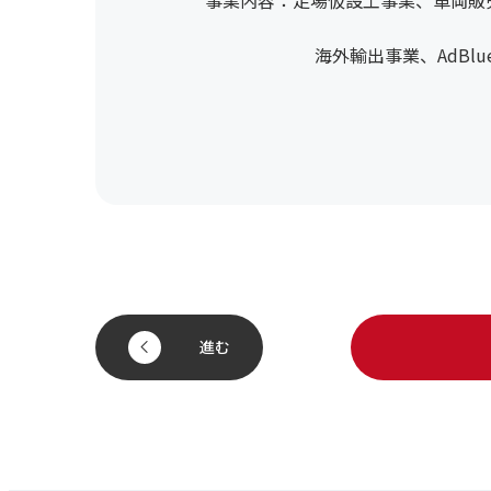
海外輸出事業、AdBlue®
進む