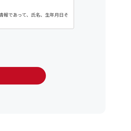
情報であって、氏名、生年月日そ
個人情報の使用範囲を限定し、適
き、お客様等の個人情報を第三者
のみに限定し、提供先に対して契
止を求められた時には、合理的な
kieを利用しています。