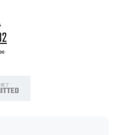
ら
32
00
信完了
ITTED