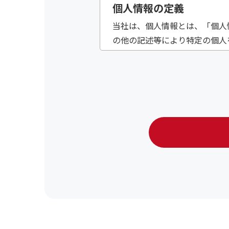
個人情報の定義
当社は、個人情報とは、「個人
の他の記述等により特定の個人
個人情報の収集、利用、
当社は、個人情報の収集・利用
切に取扱います。また、お客様
に提供しません。尚、お客様の
約等により個人情報の管理を義
プライバシー尊重
当社は、プライバシーを尊重し
期間、妥当な範囲内でこれに応
Cookieについて
当社が運営するWebサイト（以
アクセス解析ツールにつ