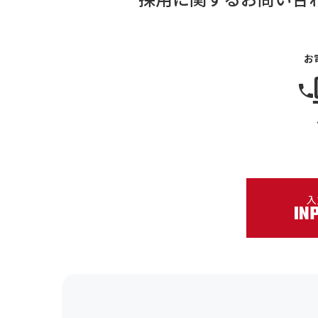
お
入
IN