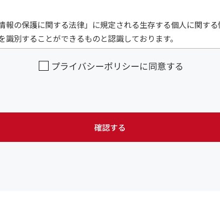
情報の保護に関する法律」に規定される生存する個人に関する
を識別することができるものと認識しております。
提供
プライバシーポリシーに同意する
にあたり、お客様等に対し事前に目的を明らかにし、収集した
等の同意を事前に得た場合、又は法令により許された場合を除
個人情報を第三者に提供する場合、提供する情報は必要な範囲
務付けるとともに、適切な監督を行います。
確認する
、当社が収集した個人情報に対し、開示、訂正、削除、利用停
じます。
下、当サイトといいます）では、一部のコンテンツにおいてCoo
いて